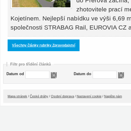
do Přerova začíná,
zhotovitele prací 
Kojetínem. Nejlepší nabídku ve výši 6,69 m
společnosti STRABAG Rail, EUROVIA CZ
Všechny články rubriky Zpravodajství
Filtr pro třídění článků
Datum od
Datum do
Mapa stránek
/
České dráhy
/
Osobní doprava
/
Nastavení cookie
/
Napište nám