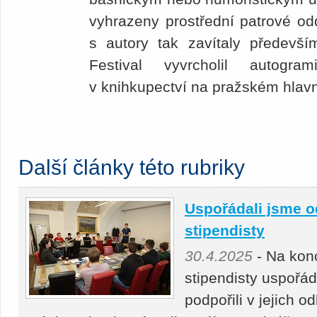
vyhrazeny prostřední patrové odd
s autory tak zavítaly předevší
Festival vyvrcholil autogr
v knihkupectví na pražském hlav
Další články této rubriky
Uspořádali jsme o
stipendisty
30.4.2025
- Na kon
stipendisty uspořá
podpořili v jejich 