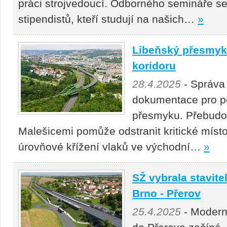
práci strojvedoucí. Odborného semináře se
stipendistů, kteří studují na našich…
»
Libeňský přesmyk 
koridoru
28.4.2025
- Správa
dokumentace pro p
přesmyku. Přebudová
Malešicemi pomůže odstranit kritické místo
úrovňové křížení vlaků ve východní…
»
SŽ vybrala stavitel
Brno - Přerov
25.4.2025
- Moderni