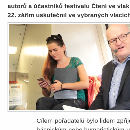
autorů a účastníků festivalu Čtení ve vlak
22. zářím uskutečnil ve vybraných vlacíc
Cílem pořadatelů bylo lidem zpří
básnickým nebo humoristickým um