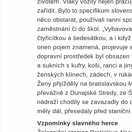
životem. Vlaky vozily nejen pracují
zařídit. Bylo to specifikum sloven
něco obstarat, používali ranní spoj
zaměstnání či do škol. „Vybavova
čtyřicítkou a šedesátkou, a i když
onen pojem znamená, projevuje s
dopravní prostředek byl obsazen
a sukních s kufry, koši, ranci a ji
ženských klínech, zádech, v ruk
Ženy přijížděly na bratislavskou 
převážně z Dunajské Stredy, ze Š
nádraží chodily se zavazadly do c
měly dál, přesedaly před staniční
Vzpomínky slavného herce