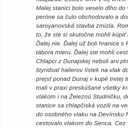
Malej stanici bolo veselo dlho do
peróne sa čulo obchodovalo a dote
saroyanovská stavba zmizla. Roma
to, že ste si skutočne mohli kúpiť
Ďalej nie. Ďalej už boli hranice
tábora mieru. Ďalej ste mohli ces
Chlapci z Dunajskej neboli ani pln
štyridsať halierov lístek na vlak d
prejsť ponad Dunaj v kupé tretej 
mali v praxi preskúšané všetky kr
vlakom i na Železnú Studničku, d
stanice sa chlapčiská vozili na veľ
do osobného vlaku na Devínsku N
cestovalo vlakom do Senca. Cez 