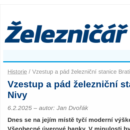
Historie
/ Vzestup a pád železniční stanice Brat
Vzestup a pád železniční st
Nivy
6.2.2025 – autor: Jan Dvořák
Dnes se na jejím místě tyčí moderní výš
Všeobecné úverové banky. V minulosti bys