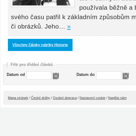
používala běžně a b
svého času patřil k základním způsobům m
či obrázků. Jeho…
»
Všechny články rubriky Historie
Filtr pro třídění článků
Datum od
Datum do
Mapa stránek
/
České dráhy
/
Osobní doprava
/
Nastavení cookie
/
Napište nám