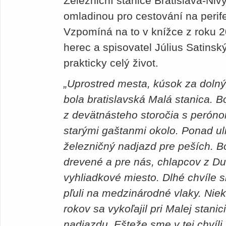
Železniční stanice Bratislava-Niv
omladinou pro cestování na perif
Vzpomíná na to v knížce z roku 20
herec a spisovatel Július Satinský, 
prakticky celý život.
„Uprostred mesta, kúsok za doln
bola bratislavská Malá stanica. 
z devätnásteho storočia s peróno
starými gaštanmi okolo. Ponad ul
železničný nadjazd pre peších. B
drevené a pre nás, chlapcov z Du
vyhliadkové miesto. Dlhé chvíle s
pľuli na medzinárodné vlaky. Nie
rokov sa vykoľajil pri Malej stani
nadjazdu. Ešteže sme v tej chvíli