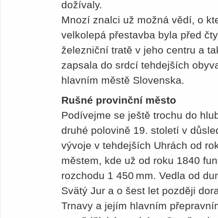
dožívaly.
Mnozí znalci už možná vědí, o kt
velkolepá přestavba byla před čtyř
železniční tratě v jeho centru a t
zapsala do srdcí tehdejších obyva
hlavním městě Slovenska.
Rušné provinční město
Podívejme se ještě trochu do hlub
druhé polovině 19. století v důsl
vývoje v tehdejších Uhrách od r
městem, kde už od roku 1840 fu
rozchodu 1 450 mm. Vedla od dun
Svätý Jur a o šest let později do
Trnavy a jejím hlavním přepravní