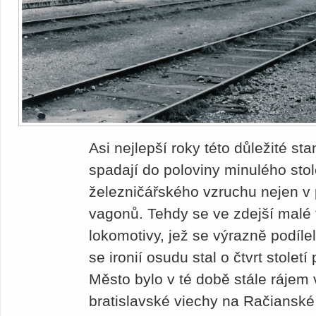
Asi nejlepší roky této důležité s
spadají do poloviny minulého stol
železničářského vzruchu nejen v
vagonů. Tehdy se ve zdejší malé 
lokomotivy, jež se výrazně podíle
se ironií osudu stal o čtvrt století
Město bylo v té době stále rájem 
bratislavské viechy na Račianské 