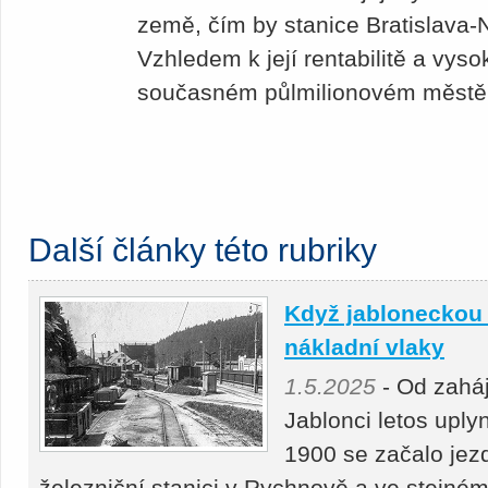
země, čím by stanice Bratislava-
Vzhledem k její rentabilitě a vys
současném půlmilionovém městě
Další články této rubriky
Když jabloneckou 
nákladní vlaky
1.5.2025
- Od zahá
Jablonci letos uply
1900 se začalo jezd
železniční stanici v Rychnově a ve stejném