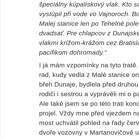
špeciálny kúpaliskový vlak. Kto s
vystúpil při vode vo Vajnoroch. Bol
Malej stanice len po Tehelné pol
dvadsať. Pre chlapcov z Dunajskej
vlakmi krížom-krážom cez Bratisl
pacifikom dohromady.“
I já mám vzpomínky na tyto tratě.
rad, kudy vedla z Malé stanice o
břeh Dunaje, bydlela před druho
rodiči i sestrou a vyprávěli mi o p
Ale také jsem se po této trati kon
projel. Vždy mne před vjezdem na
most uchvátil pohled na řady červ
dvoře vozovny v Martanovičově ul