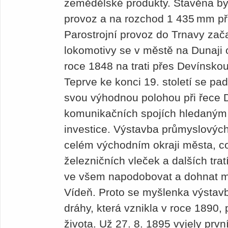
zemědělské produkty. Stavěna byl
provoz a na rozchod 1 435 mm př
Parostrojní provoz do Trnavy zača
lokomotivy se v městě na Dunaji o
roce 1848 na trati přes Devínsk
Teprve ke konci 19. století se pad
svou výhodnou polohou při řece 
komunikačních spojích hledaným
investice. Výstavba průmyslovýc
celém východním okraji města, co
železničních vleček a dalších trat
ve všem napodobovat a dohnat m
Vídeň. Proto se myšlenka výstavb
dráhy, která vznikla v roce 1890,
života. Už 27. 8. 1895 vyjely prvn