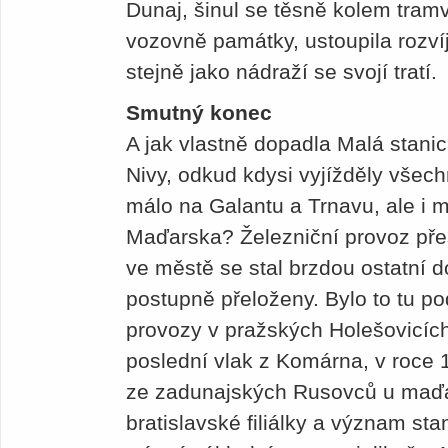
Dunaj, šinul se těsně kolem tram
vozovně památky, ustoupila rozv
stejně jako nádraží se svojí tratí.
Smutný konec
A jak vlastně dopadla Malá stanic
Nivy, odkud kdysi vyjížděly všec
málo na Galantu a Trnavu, ale i 
Maďarska? Železniční provoz pře
ve městě se stal brzdou ostatní do
postupně přeloženy. Bylo to tu p
provozy v pražských Holešovicích
poslední vlak z Komárna, v roce 
ze zadunajských Rusovců u maďars
bratislavské filiálky a význam sta