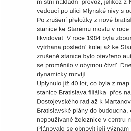
místní nákladní provoz, jelikož z
vedoucí po ulici Mlynské nivy s 
Po zrušení přeložky z nové bratis
stanice ke Starému mostu v roce 
likvidovat. V roce 1984 byla zbou
vytrhána poslední kolej až ke S
zrušené stanice bylo otevřeno aut
se proměnilo v obytnou čtvrť. Dnes
dynamicky rozvíjí.
Uplynulo již 40 let, co byla z ma
stanice Bratislava filiálka, přes ná
Dostojevského rad až k Martanovi
Bratislavské plány do budoucna, 
nepoužívané železnice v centru m
Plánovalo se obnovit její význam