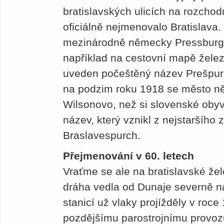
bratislavských ulicích na rozcho
oficiálně nejmenovalo Bratislava
mezinárodně německy Pressburg
například na cestovní mapě želez
uveden počeštěný název Prešpur
na podzim roku 1918 se město ně
Wilsonovo, než si slovenské obyv
název, který vznikl z nejstaršíh
Braslavespurch.
Přejmenování v 60. letech
Vraťme se ale na bratislavské že
dráha vedla od Dunaje severně n
stanicí už vlaky projížděly v roce 
pozdějšímu parostrojnímu provozu