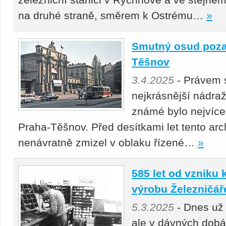
na druhé straně, směrem k Ostrému…
»
Smutný osud poz
Těšnov
3.4.2025
- Právem 
nejkrásnější nádra
známé bylo nejvíc
Praha-Těšnov. Před desítkami let tento arc
nenávratně zmizel v oblaku řízené…
»
585 let od vzniku
výrobu Železničář
5.3.2025
- Dnes už
ale v dávných dobá