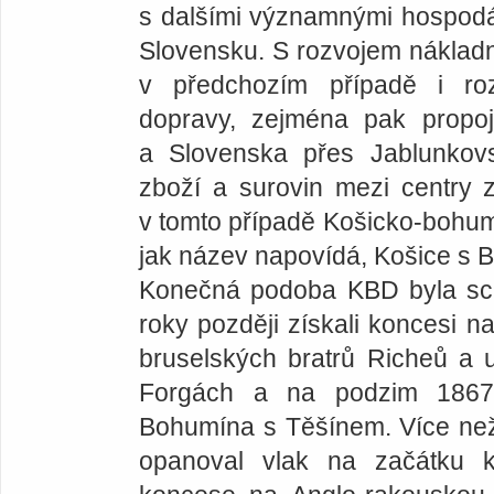
s dalšími významnými hospodá
Slovensku. S rozvojem nákladní
v předchozím případě i roz
dopravy, zejména pak propo
a Slovenska přes Jablunkov
zboží a surovin mezi centry za
v tomto případě Košicko-bohumí
jak název napovídá, Košice s
Konečná podoba KBD byla sc
roky později získali koncesi na
bruselských bratrů Richeů a 
Forgách a na podzim 1867 
Bohumína s Těšínem. Více než 
opanoval vlak na začátku 