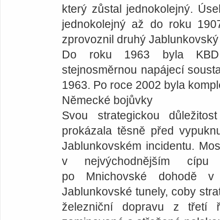
který zůstal jednokolejný. Ús
jednokolejný až do roku 190
zprovoznil druhý Jablunkovský 
Do roku 1963 byla KBD „
stejnosměrnou napájecí sousta
1963. Po roce 2002 byla kompl
Německé bojůvky
Svou strategickou důležitos
prokázala těsně před vypuknu
Jablunkovském incidentu. Most
v nejvýchodnějším cípu 
po Mnichovské dohodě v
Jablunkovské tunely, coby str
železniční dopravu z třetí