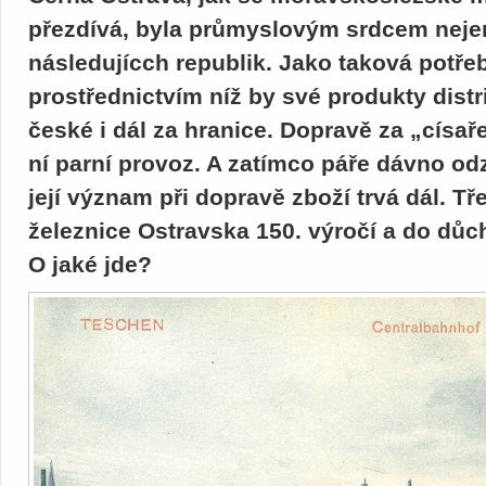
přezdívá, byla průmyslovým srdcem nejen
následujícch republik. Jako taková potřeb
prostřednictvím níž by své produkty dist
české i dál za hranice. Dopravě za „císař
ní parní provoz. A zatímco páře dávno odz
její význam při dopravě zboží trvá dál. T
železnice Ostravska 150. výročí a do důc
O jaké jde?