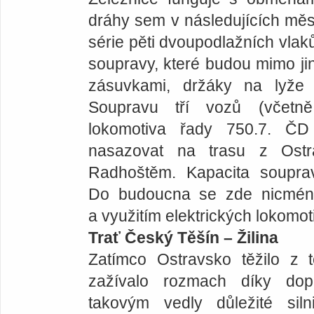
dráhy sem v následujících měsí
série pěti dvoupodlažních vlaků
soupravy, které budou mimo jiné
zásuvkami, držáky na lyže
Soupravu tří vozů (včetně
lokomotiva řady 750.7. ČD
nasazovat na trasu z Ost
Radhoštěm. Kapacita soupra
Do budoucna se zde nicméně p
a využitím elektrických lokomoti
Trať Český Těšín – Žilina
Zatímco Ostravsko těžilo z 
zažívalo rozmach díky do
takovým vedly důležité siln