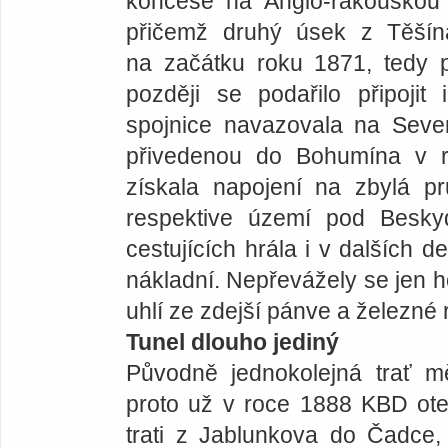
koncese na Anglo-rakouskou b
přičemž druhý úsek z Těšín
na začátku roku 1871, ­tedy 
později se podařilo připojit
spojnice navazovala na Seve
přivedenou do Bohumína v 
získala napojení na zbylá p
respektive území pod Beskyd
cestujících hrála i v dalších 
nákladní. Nepřevážely se jen h
uhlí ze zdejší pánve a železné 
Tunel dlouho jediný
Původně jednokolejná trať m
proto už v roce 1888 KBD ote
trati z Jablunkova do Čadce,