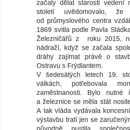
začaly dělat starosti vedení
století uvědomovalo, ž
od průmyslového centra vzdál
1869 svitla podle Pavla Sládk
Železničářů z roku 2015, na
nádraží, když se začala spol
dráhy zajímat právě o stavb
Ostravu s Frýdlantem.
V šedesátých letech 19. sto
válkách, potřebovala mo
zaměstnanosti. Bylo nutné i
a železnice se měla stát nosi
A tak vláda vydávala koncesn
výstavbu tratí jen se zaručen
původně pustila společno