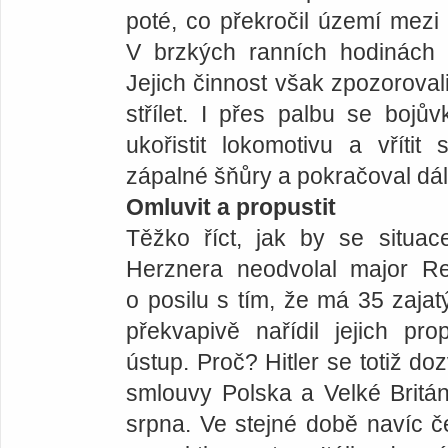
poté, co překročil území mez
V brzkých ranních hodinách 
Jejich činnost však zpozorovali
střílet. I přes palbu se bojův
ukořistit lokomotivu a vřítit
zápalné šňůry a pokračoval dá
Omluvit a propustit
Těžko říct, jak by se situac
Herznera neodvolal major Re
o posilu s tím, že má 35 zajat
překvapivě nařídil jejich pr
ústup. Proč? Hitler se totiž d
smlouvy Polska a Velké Britán
srpna. Ve stejné době navíc č