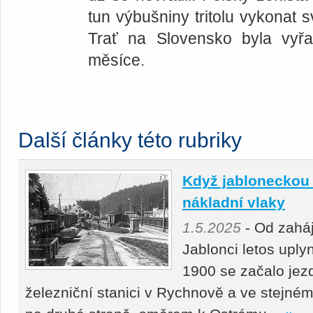
tun výbušniny tritolu vykonat s
Trať na Slovensko byla vyř
měsíce.
Další články této rubriky
Když jabloneckou 
nákladní vlaky
1.5.2025
- Od zahá
Jablonci letos uply
1900 se začalo jezd
železniční stanici v Rychnově a ve stejném