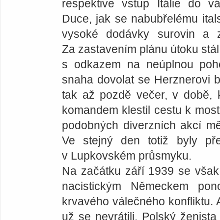
respektive vstup Itálie do v
Duce, jak se nabubřelému itals
vysoké dodávky surovin a zb
Za zastavením plánu útoku stál
s odkazem na neúplnou pohot
snaha dovolat se Herznerovi b
tak až pozdě večer, v době,
komandem klestil cestu k most
podobných diverzních akcí mě
Ve stejný den totiž byly př
v Lupkovském průsmyku.
Na začátku září 1939 se vša
nacistickým Německem ponoř
krvavého válečného konfliktu. 
už se nevrátili. Polský ženista