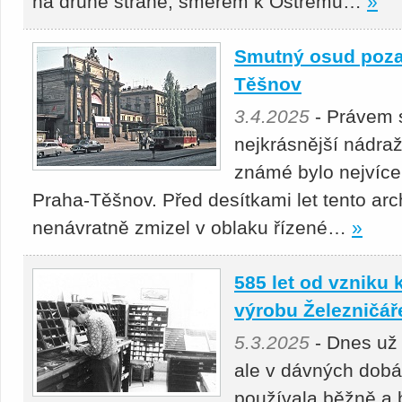
na druhé straně, směrem k Ostrému…
»
Smutný osud poz
Těšnov
3.4.2025
- Právem 
nejkrásnější nádra
známé bylo nejvíc
Praha-Těšnov. Před desítkami let tento arc
nenávratně zmizel v oblaku řízené…
»
585 let od vzniku
výrobu Železničář
5.3.2025
- Dnes už
ale v dávných dobá
používala běžně a b