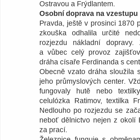
Ostravou a Frýdlantem.
Osobní doprava na vzestupu
Pravda, ještě v prosinci 1870 
zkouška odhalila určité ned
rozjezdu nákladní dopravy. 
a vůbec celý provoz zajišťo
dráha císaře Ferdinanda s cen
Obecně vzato dráha sloužila 
jeho průmyslových center. Vž
fungovaly hutě nebo textil
celulózka Ratimov, textilka F
Nedlouho po rozjezdu se začal
neboť dělnictvo nejen z okolí
za prací.
Železnice funguje s obměna