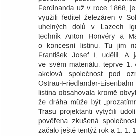
Ferdinanda už v roce 1868, j
využili ředitel železáren v So
uhelných dolů v Lazech Ig
technik Anton Honvéry a Ma
o koncesní listinu. Tu jim 
František Josef I. udělil. A
ve svém materiálu, teprve 1.
akciová společnost pod ozn
Ostrau-Friedlander-Eisenbahn 
listina obsahovala kromě obvy
že dráha může být „prozatímn
Trasu projektanti vytyčili údo
pověřena zkušená společnosti
začalo ještě tentýž rok a 1. 1.