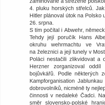
zaminované a střežené polsko
4. pluku horských střelců. Jak
Hitler plánoval útok na Polsko
26. srpna.
S tím počítal i Abwehr, němec
Tehdy její poručík Hans Alb
okruhu wehrmachtu ve Vrati
na železnici a její tunely v Mos
Poláci nestačili zlikvidovat a
Herzner zorganizoval oddíl 
bojůvkářů. Podle některých z
Kampforganisation Jablunkau
dobrovolníků, nicméně ty nejlep
činnosti v nedaleké Čadci. Na 
směr slovensko-polské hran