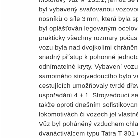
byl vybavený svařovanou vozovou
nosníků o síle 3 mm, která byla 
byl oplášťován legovaným ocelov
prakticky všechny rozmary počasí
vozu byla nad dvojkolími chráněná
snadný přístup k pohonné jednot
odnímatelné kryty. Vybavení vozu j
samotného strojvedoucího bylo v
cestujících umožňovaly tvrdé dře
uspořádání 4 + 1. Strojvedoucí sed
takže oproti dnešním sofistikov
lokomotivách či vozech jel vlastn
Vůz byl poháněný vzduchem chl
dvanáctiválcem typu Tatra T 301