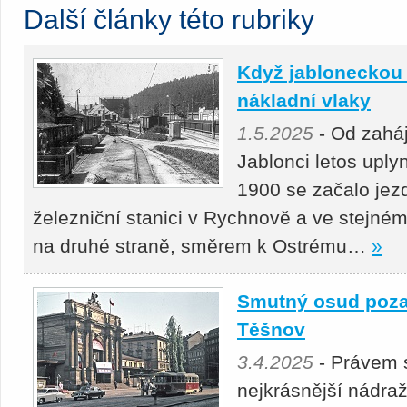
Další články této rubriky
Když jabloneckou 
nákladní vlaky
1.5.2025
- Od zahá
Jablonci letos uply
1900 se začalo jezd
železniční stanici v Rychnově a ve stejném
na druhé straně, směrem k Ostrému…
»
Smutný osud poz
Těšnov
3.4.2025
- Právem 
nejkrásnější nádra