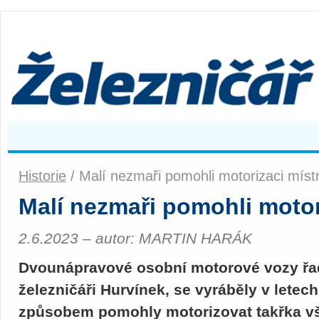
Historie
/ Malí nezmaři pomohli motorizaci místn
Malí nezmaři pomohli motori
2.6.2023 – autor: MARTIN HARÁK
Dvounápravové osobní motorové vozy řad
železničáři Hurvínek, se vyráběly v lete
způsobem pomohly motorizovat takřka vš