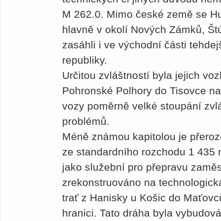
M 262.0. Mimo české země se Hurv
hlavně v okolí Nových Zámků, Št
zasáhli i ve východní části tehdej
republiky.
Určitou zvláštností byla jejich vo
Pohronské Polhory do Tisovce na
vozy poměrně velké stoupání zvl
problémů.
Méně známou kapitolou je přero
ze standardního rozchodu 1 435 
jako služební pro přepravu zaměs
zrekonstruováno na technologick
trať z Hanisky u Košic do Maťovc
hranici. Tato dráha byla vybudov