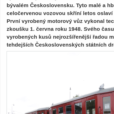
bývalém Československu. Tyto malé a hb
celočervenou vozovou skříní letos oslaví
První vyrobený motorový vůz vykonal te
zkoušku 1. června roku 1948. Svého času 
vyrobených kusů nejrozšířenější řadou 
tehdejších Československých státních d