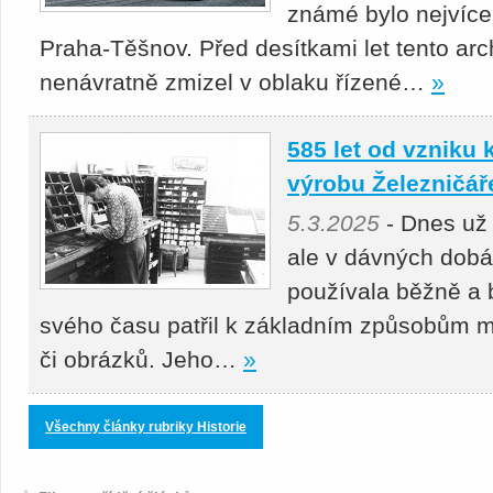
známé bylo nejvíc
Praha-Těšnov. Před desítkami let tento arc
nenávratně zmizel v oblaku řízené…
»
585 let od vzniku
výrobu Železničář
5.3.2025
- Dnes už
ale v dávných dobá
používala běžně a b
svého času patřil k základním způsobům m
či obrázků. Jeho…
»
Všechny články rubriky Historie